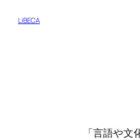
内
容
LiBECA
を
ス
キ
ッ
プ
「言語や文